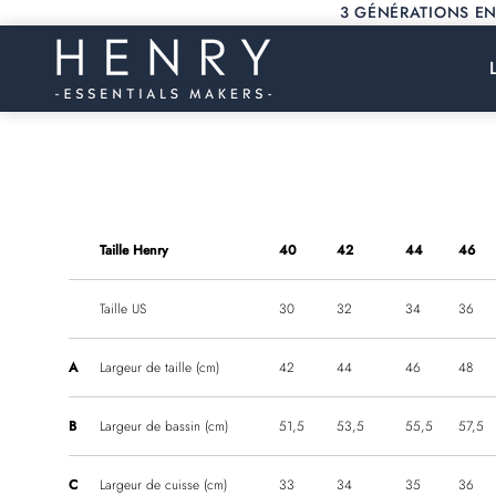
Aller
3 GÉNÉRATIONS EN
au
contenu
Taille Henry
40
42
44
46
Taille US
30
32
34
36
A
Largeur de taille (cm)
42
44
46
48
B
Largeur de bassin (cm)
51,5
53,5
55,5
57,5
C
Largeur de cuisse (cm)
33
34
35
36