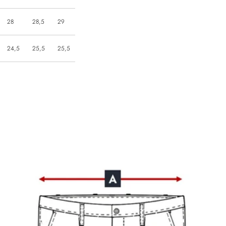
28
28,5
29
24,5
25,5
25,5