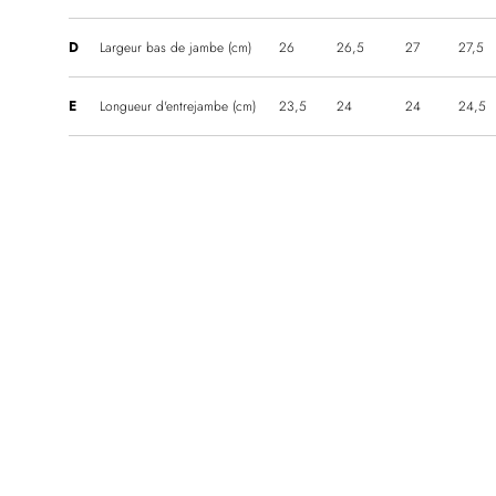
D
Largeur bas de jambe (cm)
26
26,5
27
27,5
E
Longueur d'entrejambe (cm)
23,5
24
24
24,5