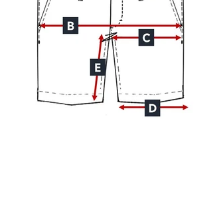
-10 % SUR VOTRE P
COMMANDE
Profitez de la livraison offerte dès 100 €, e
échanges gratuits !