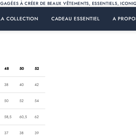
GAGÉES À CRÉER DE BEAUX VÊTEMENTS, ESSENTIELS, ICONIQ
LA COLLECTION
CADEAU ESSENTIEL
A PROPO
LA COLLECTION
CADEAU ESSENTIEL
48
50
52
38
40
42
50
52
54
58,5
60,5
62
37
38
39